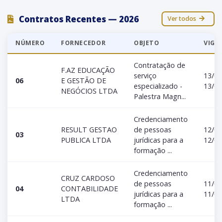
Contratos Recentes — 2026
Ver todos
NÚMERO
FORNECEDOR
OBJETO
VIGÊ
Contratação de
F.AZ EDUCAÇÃO
serviço
13/06
06
E GESTÃO DE
especializado -
13/08
NEGÓCIOS LTDA
Palestra Magn...
Credenciamento
RESULT GESTAO
de pessoas
12/05
03
PUBLICA LTDA
jurídicas para a
12/05
formação ...
Credenciamento
CRUZ CARDOSO
de pessoas
11/05
04
CONTABILIDADE
jurídicas para a
11/05
LTDA
formação ...