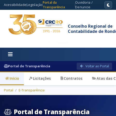
Portal da
Ouvidoria /
Acessibilidade
Legislação
Transparência
Denuncie
Conselho Regional de
Contabilidade de Rond
Portal de Transparência
Voltar ao Portal
Início
Licitações
Contratos
Atas das 
Portal
E-Transparência
Portal de Transparência