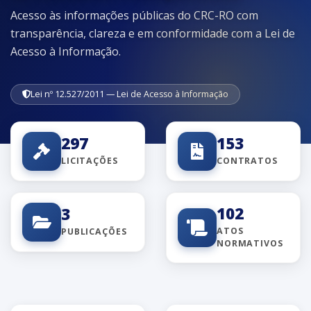
Acesso às informações públicas do CRC-RO com
transparência, clareza e em conformidade com a Lei de
Acesso à Informação.
Lei nº 12.527/2011 — Lei de Acesso à Informação
297
153
LICITAÇÕES
CONTRATOS
102
3
ATOS
PUBLICAÇÕES
NORMATIVOS