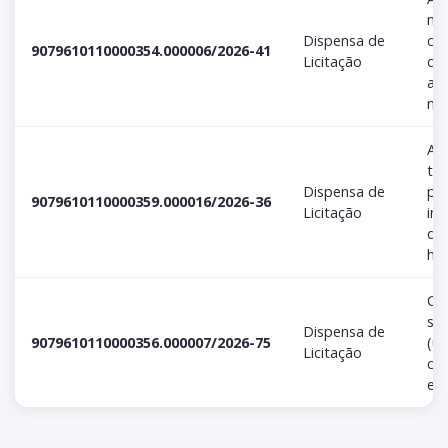
mat
Dispensa de
co
9079610110000354.000006/2026-41
Licitação
de
at
nec
Aqu
tro
Dispensa de
pe
9079610110000359.000016/2026-36
Licitação
ins
de
ho..
Co
ser
Dispensa de
9079610110000356.000007/2026-75
(u
Licitação
cer
esp