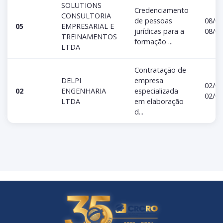
SOLUTIONS
Credenciamento
CONSULTORIA
de pessoas
08/05
05
EMPRESARIAL E
jurídicas para a
08/05
TREINAMENTOS
formação ...
LTDA
Contratação de
DELPI
empresa
02/03
02
ENGENHARIA
especializada
02/03
LTDA
em elaboração
d...