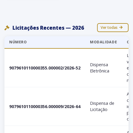
Licitações Recentes — 2026
Ver todas
NÚMERO
MODALIDADE
OB
Lic
vid
Dispensa
9079610110000355.000002/2026-52
e 
Eletrônica
ca
mín
Aqu
cr
Dispensa de
9079610110000356.000009/2026-64
ide
Licitação
per
des
Aqu